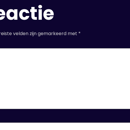
eactie
reiste velden zijn gemarkeerd met
*