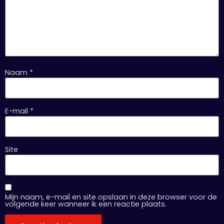
Naam
*
E-mail
*
Site
Mijn naam, e-mail en site opslaan in deze browser voor de
volgende keer wanneer ik een reactie plaats.