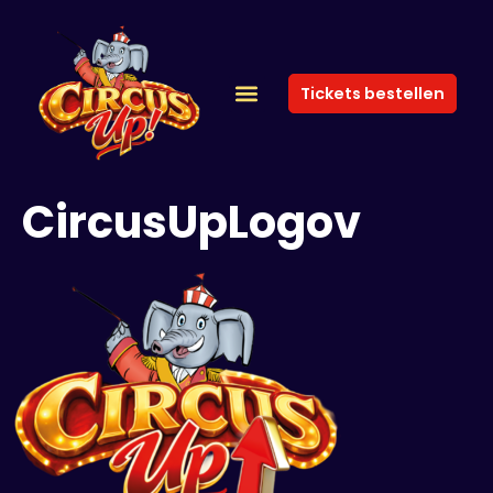
Tickets bestellen
CircusUpLogov